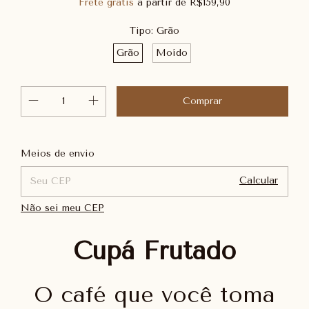
Frete grátis
a partir de
R$159,90
Tipo:
Grão
Grão
Moído
Alterar CEP
Entregas para o CEP:
Meios de envio
Calcular
Não sei meu CEP
Cupá Frutado
O café que você toma