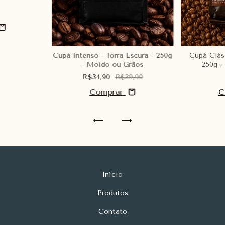
Cupá Intenso - Torra Escura - 250g
Cupá Clás
- Moído ou Grãos
250g -
R$34,90
R$39,90
Comprar
C
Início
Produtos
Contato